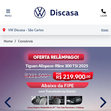
MENU
LIGAR
VW Discasa - São Carlos
Alterar
Home
Consórcio
templates.template-01.components.carousel.texts.control
temp