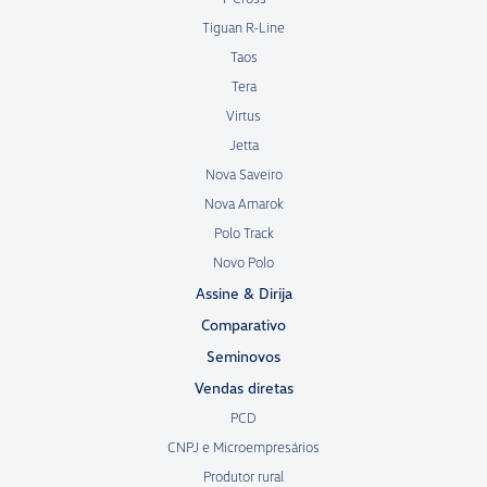
Tiguan R-Line
Taos
Tera
Virtus
Jetta
Nova Saveiro
Nova Amarok
Polo Track
Novo Polo
Assine & Dirija
Comparativo
Seminovos
Vendas diretas
PCD
CNPJ e Microempresários
Produtor rural