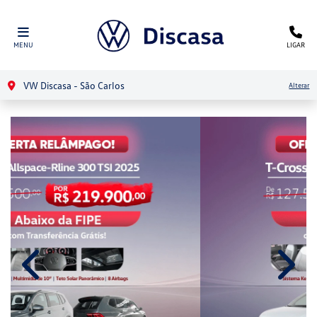
MENU
LIGAR
VW Discasa - São Carlos
Alterar
templates.template-01.components.carousel.texts.contro
templa