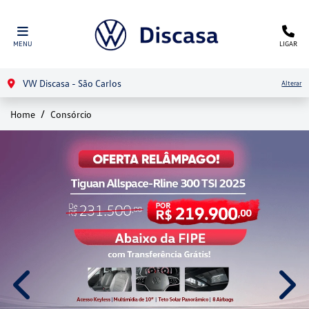
MENU
LIGAR
VW Discasa - São Carlos
Alterar
Home
Consórcio
templates.template-01.components.carousel.texts.control
temp