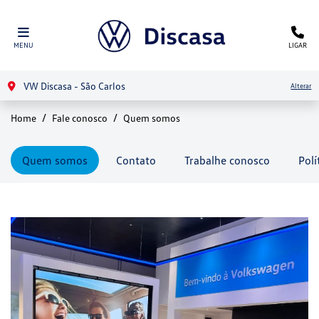
MENU
LIGAR
VW Discasa - São Carlos
Alterar
Home
Fale conosco
Quem somos
Quem somos
Contato
Trabalhe conosco
Polí