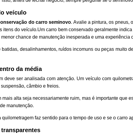
r isso, antes de fechar negócio, sempre pergunte se o semino
o veículo
conservação do carro seminovo
. Avalie a pintura, os pneus,
 itens do veículo.
Um carro bem conservado geralmente indica
, menor chance de manutenção inesperada e uma experiência d
e batidas, desalinhamentos, ruídos incomuns ou peças muito d
dentro da média
 deve ser analisada com atenção. Um veículo com quilometr
suspensão, câmbio e freios.
 mais alta seja necessariamente ruim, mas é importante que e
o de manutenção.
a quilometragem faz sentido para o tempo de uso e se o carro a
e transparentes