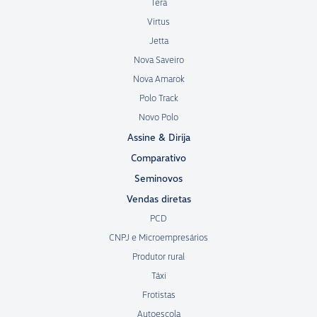
Tera
Virtus
Jetta
Nova Saveiro
Nova Amarok
Polo Track
Novo Polo
Assine & Dirija
Comparativo
Seminovos
Vendas diretas
PCD
CNPJ e Microempresários
Produtor rural
Táxi
Frotistas
Autoescola