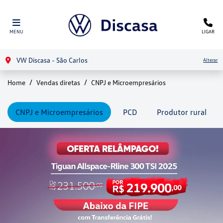
MENU
LIGAR
VW Discasa - São Carlos
Alterar
Home
Vendas diretas
CNPJ e Microempresários
CNPJ e Microempresários
PCD
Produtor rural