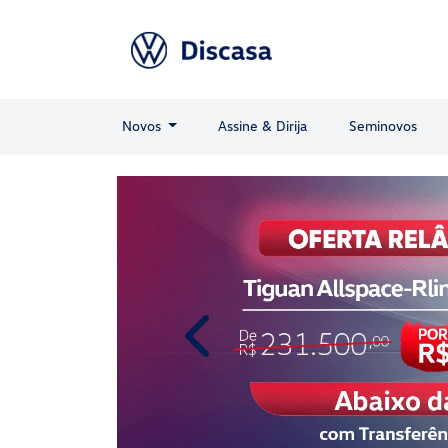
Novos
Assine & Dirija
Seminovos
templates.template-01.components.
Volkswagen
Jetta
Estilo e sofisticação na potência máxima.