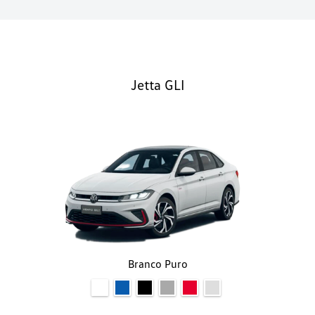
Branco Puro
"AEB" - Frenagem autônoma de emergência
6 alto-falantes
ACC Stop & Go - Controle adaptivo de velocidade e
distância com assistente de trânsito intenso
Airbags (2 frontais, 2 laterais nos bancos
dianteiros e 2 de cortina)