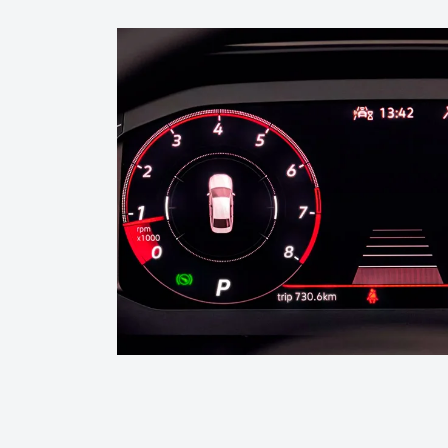
VW Play Connect de 10”
Com ele, você encontra tudo o que precisa: te
status do veículo e sua playlist favorita. É como