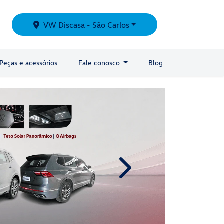
VW Discasa - São Carlos
Peças e acessórios
Fale conosco
Blog
templates.template-01.compo
Agendar test-drive